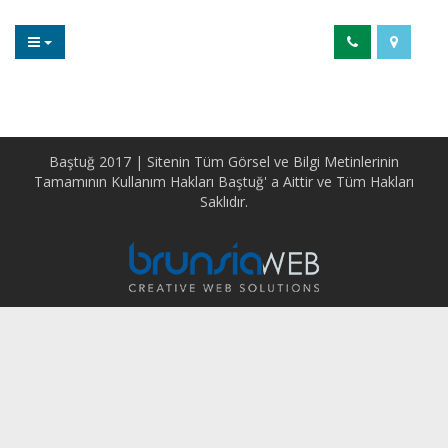
Baştuğ 2017 | Sitenin Tüm Görsel ve Bilgi Metinlerinin
Tamamının Kullanım Hakları Baştuğ' a Aittir ve Tüm Hakları
Saklıdır.