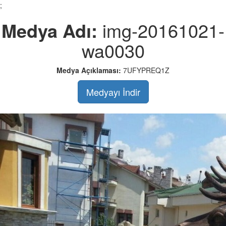
;
Medya Adı:
img-20161021-
wa0030
Medya Açıklaması:
7UFYPREQ1Z
Medyayı İndir