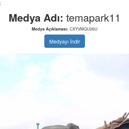
;
Medya Adı:
temapark11
Medya Açıklaması:
CXYVMQU26U
Medyayı İndir